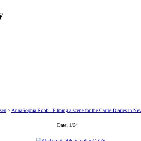
y
ssen
>
AnnaSophia Robb - Filming a scene for the Carrie Diaries in N
Datei 1/64