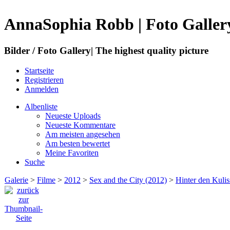
AnnaSophia Robb | Foto Galler
Bilder / Foto Gallery| The highest quality picture
Startseite
Registrieren
Anmelden
Albenliste
Neueste Uploads
Neueste Kommentare
Am meisten angesehen
Am besten bewertet
Meine Favoriten
Suche
Galerie
>
Filme
>
2012
>
Sex and the City (2012)
>
Hinter den Kuli