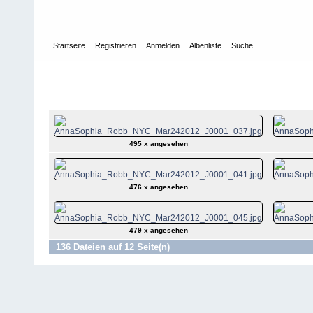
Startseite
Registrieren
Anmelden
Albenliste
Suche
Galerie
>
Filme
>
2012
>
Sex and the City (2012)
>
Hinter den Kul
24.03.2012
AnnaSophia Robb - on the set of "The Carr
495 x angesehen
476 x angesehen
479 x angesehen
136 Dateien auf 12 Seite(n)